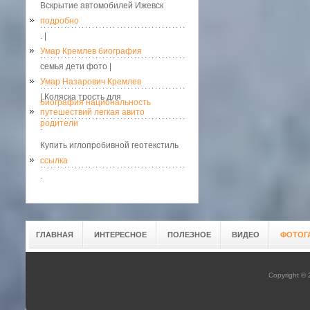
Вскрытие автомобилей Ижевск
подробно
. |
Умар Кремлев биография
семья дети фото |
Умар Назарович Кремлев
| Коляска трость для
биография национальность
путешествий легкая авито
родители
.
Купить иглопробивной геотекстиль
ссылка
.
ГЛАВНАЯ
ИНТЕРЕСНОЕ
ПОЛЕЗНОЕ
ВИДЕО
ФОТОГ
Copyright ©