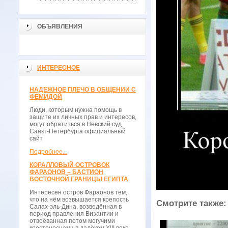
ОБЪЯВЛЕНИЯ
ИНТЕРЕСНОЕ
НАДЕЖНОЕ ПЛЕЧО В ОБЩЕНИИ С
ФЕМИДОЙ
Люди, которым нужна помощь в
защите их личных прав и интересов,
могут обратиться в Невский суд
Санкт-Петербурга официальный
сайт
Подробнее...
КОРАЛЛОВЫЙ ОСТРОВОК
ФАРАОНОВ – БАСТИОН
ВОСТОЧНОЙ ГРАНИЦЫ ЕГИПТА
Интересен остров Фараонов тем,
что на нём возвышается крепость
Смотрите также:
Салах-эль-Дина, возведённая в
период правления Византии и
отвоёванная потом могучими