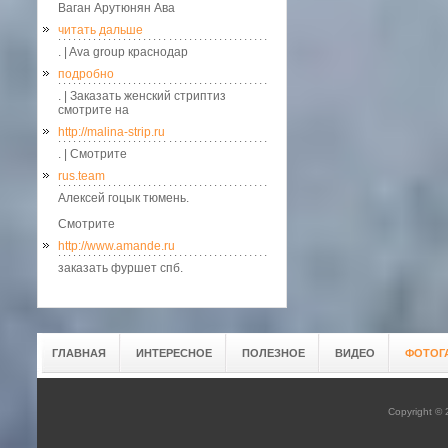
Ваган Арутюнян Ава
читать дальше
. | Ava group краснодар
подробно
. | Заказать женский стриптиз
смотрите на
http://malina-strip.ru
. | Смотрите
rus.team
Алексей гоцык тюмень.
Смотрите
http://www.amande.ru
заказать фуршет спб.
ГЛАВНАЯ
ИНТЕРЕСНОЕ
ПОЛЕЗНОЕ
ВИДЕО
ФОТОГ
Copyright ©