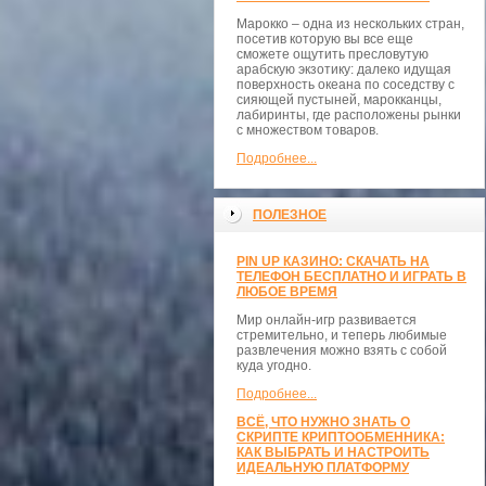
Марокко – одна из нескольких стран,
посетив которую вы все еще
сможете ощутить пресловутую
арабскую экзотику: далеко идущая
поверхность океана по соседству с
сияющей пустыней, марокканцы,
лабиринты, где расположены рынки
с множеством товаров.
Подробнее...
ПОЛЕЗНОЕ
PIN UP КАЗИНО: СКАЧАТЬ НА
ТЕЛЕФОН БЕСПЛАТНО И ИГРАТЬ В
ЛЮБОЕ ВРЕМЯ
Мир онлайн-игр развивается
стремительно, и теперь любимые
развлечения можно взять с собой
куда угодно.
Подробнее...
ВСЁ, ЧТО НУЖНО ЗНАТЬ О
СКРИПТЕ КРИПТООБМЕННИКА:
КАК ВЫБРАТЬ И НАСТРОИТЬ
ИДЕАЛЬНУЮ ПЛАТФОРМУ