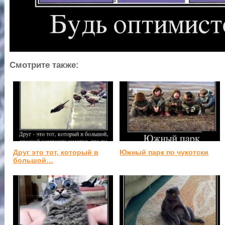
Смотрите также:
Друг это тот, который в
Южный парк по чукотски
большой…