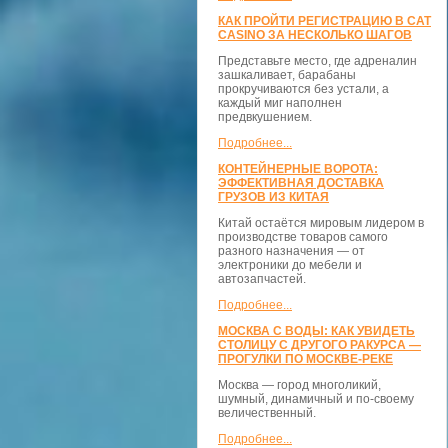
КАК ПРОЙТИ РЕГИСТРАЦИЮ В CAT
CASINO ЗА НЕСКОЛЬКО ШАГОВ
Представьте место, где адреналин
зашкаливает, барабаны
прокручиваются без устали, а
каждый миг наполнен
предвкушением.
Подробнее...
КОНТЕЙНЕРНЫЕ ВОРОТА:
ЭФФЕКТИВНАЯ ДОСТАВКА
ГРУЗОВ ИЗ КИТАЯ
Китай остаётся мировым лидером в
производстве товаров самого
разного назначения — от
электроники до мебели и
автозапчастей.
Подробнее...
МОСКВА С ВОДЫ: КАК УВИДЕТЬ
СТОЛИЦУ С ДРУГОГО РАКУРСА —
ПРОГУЛКИ ПО МОСКВЕ-РЕКЕ
Москва — город многоликий,
шумный, динамичный и по-своему
величественный.
Подробнее...