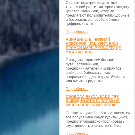
С развитием криптовалютных
технологий растет интерес к запуску
криптообменников, которые
предлагают пользователям удобные
и безопасные способы обмена
цифровых валют.
Подробнее...
АВИАБИЛЕТЫ НИЖНИЙ
НОВГОРОД - ТАШКЕНТ: ВАШ
ПРЯМОЙ МАРШРУТ В СЕРДЦЕ
УЗБЕКИСТАНА
С каждым годом всё больше
путешественников,
предпринимателей и мигрантов
выбирают Узбекистан как
направление для отдыха, бизнеса
или визита к родным.
Подробнее...
СВОБОДА ВКУСА: КАК И ГДЕ
ВЫГОДНО КУПИТЬ ТАБАК НА
РАЗВЕС ДЛЯ САМОКРУТОК
Сигареты ручной работы становятся
всё популярнее среди курильщиков,
предпочитающих контролировать
вкус, крепость и качество табака.
Подробнее...