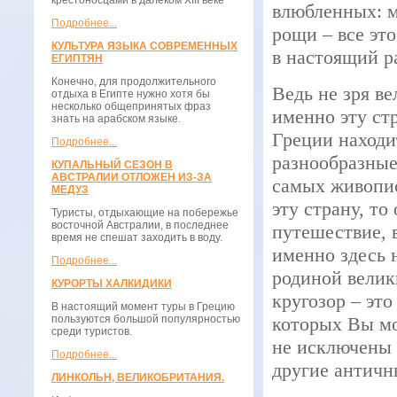
крестоносцами в далёком XIII веке
влюбленных: м
Подробнее...
рощи – все эт
КУЛЬТУРА ЯЗЫКА СОВРЕМЕННЫХ
в настоящий р
ЕГИПТЯН
Конечно, для продолжительного
Ведь не зря в
отдыха в Египте нужно хотя бы
несколько общепринятых фраз
именно эту ст
знать на арабском языке.
Греции находи
Подробнее...
разнообразные
КУПАЛЬНЫЙ СЕЗОН В
АВСТРАЛИИ ОТЛОЖЕН ИЗ-ЗА
самых живопис
МЕДУЗ
эту страну, т
Туристы, отдыхающие на побережье
восточной Австралии, в последнее
путешествие, 
время не спешат заходить в воду.
именно здесь 
Подробнее...
родиной велик
КУРОРТЫ ХАЛКИДИКИ
кругозор – это
В настоящий момент туры в Грецию
пользуются большой популярностью
которых Вы мо
среди туристов.
не исключены 
Подробнее...
другие античн
ЛИНКОЛЬН, ВЕЛИКОБРИТАНИЯ.