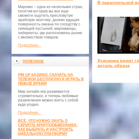
В параллельной в
Марокко – одна из нескольких стран,
посетив которую вы все еще
сможете ощутить пресловутую
арабскую экзотику: далеко идущая
поверхность океана по соседству с
сияющей пустыней, марокканцы,
лабиринты, где расположены рынки
с множеством товаров.
Подробнее...
Художник видит г
ПОЛЕЗНОЕ
деталь образа
PIN UP КАЗИНО: СКАЧАТЬ НА
ТЕЛЕФОН БЕСПЛАТНО И ИГРАТЬ В
ЛЮБОЕ ВРЕМЯ
Мир онлайн-игр развивается
стремительно, и теперь любимые
развлечения можно взять с собой
куда угодно.
Подробнее...
ВСЁ, ЧТО НУЖНО ЗНАТЬ О
СКРИПТЕ КРИПТООБМЕННИКА:
КАК ВЫБРАТЬ И НАСТРОИТЬ
ИДЕАЛЬНУЮ ПЛАТФОРМУ