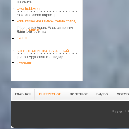
На сайте
www.hobby.porn
rosie and alena порно. |
климатические камеры тепло холод
| Чернышов Борис Александрович
влага в Москве
Лдпр смотрите на
dzen.ru
. |
заказать стриптиз шоу женский
| Ваган Арутюнян краснодар
источник
.
ГЛАВНАЯ
ИНТЕРЕСНОЕ
ПОЛЕЗНОЕ
ВИДЕО
ФОТОГ
Copyright ©