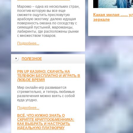
Марокко – одна из нескольких стран,
посетив которую вы все еще
Какая милая ...... 
сможете ощутить пресловутую
арабскую экзотику: далеко идущая
зеркале
поверхность океана по соседству с
сияющей пустыней, марокканцы,
лабиринты, где расположены рынки
с множеством товаров.
Подробнее...
ПОЛЕЗНОЕ
PIN UP КАЗИНО: СКАЧАТЬ НА
ТЕЛЕФОН БЕСПЛАТНО И ИГРАТЬ В
ЛЮБОЕ ВРЕМЯ
Мир онлайн-игр развивается
стремительно, и теперь любимые
развлечения можно взять с собой
куда угодно.
Подробнее...
ВСЁ, ЧТО НУЖНО ЗНАТЬ О
СКРИПТЕ КРИПТООБМЕННИКА:
КАК ВЫБРАТЬ И НАСТРОИТЬ
ИДЕАЛЬНУЮ ПЛАТФОРМУ