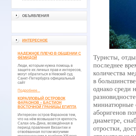
ОБЪЯВЛЕНИЯ
ИНТЕРЕСНОЕ
НАДЕЖНОЕ ПЛЕЧО В ОБЩЕНИИ С
Туристы, отды
ФЕМИДОЙ
последнее врем
Люди, которым нужна помощь в
защите их личных прав и интересов,
количества ме
могут обратиться в Невский суд
Санкт-Петербурга официальный
в большинстве
сайт
однако среди 
Подробнее...
разновидносте
КОРАЛЛОВЫЙ ОСТРОВОК
ФАРАОНОВ – БАСТИОН
миниатюрные с
ВОСТОЧНОЙ ГРАНИЦЫ ЕГИПТА
аборигенов пох
Интересен остров Фараонов тем,
диаметре, сн
что на нём возвышается крепость
Салах-эль-Дина, возведённая в
отростки, дос
период правления Византии и
отвоёванная потом могучими