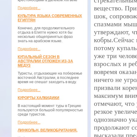
стрекательным
крестоносцами в далёком XIII веке
вещество. При
Подробнее...
шок, сопровож
КУЛЬТУРА ЯЗЫКА СОВРЕМЕННЫХ
ЕГИПТЯН
спазмами мышц
Конечно, для продолжительного
утверждают, чт
отдыха в Египте нужно хотя бы
несколько общепринятых фраз
кобры.Сейчас 
знать на арабском языке.
потому купаль
Подробнее...
уже три челов
КУПАЛЬНЫЙ СЕЗОН В
АВСТРАЛИИ ОТЛОЖЕН ИЗ-ЗА
взрослых и ре
МЕДУЗ
вовремя оказа
Туристы, отдыхающие на побережье
восточной Австралии, в последнее
ничего не угр
время не спешат заходить в воду.
призвали коре
Подробнее...
максимум вним
КУРОРТЫ ХАЛКИДИКИ
отмечают, что
В настоящий момент туры в Грецию
резкое увелич
пользуются большой популярностью
среди туристов.
однозначно ук
Подробнее...
продолжают со
ЛИНКОЛЬН, ВЕЛИКОБРИТАНИЯ.
высказали пре