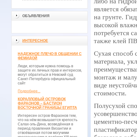
либо на гидро
является обяз
на грунте. Ги
ОБЪЯВЛЕНИЯ
высокой влажн
потребуется с
также клей П
ИНТЕРЕСНОЕ
Сухая способ 
НАДЕЖНОЕ ПЛЕЧО В ОБЩЕНИИ С
ФЕМИДОЙ
материала, ук
Люди, которым нужна помощь в
преимуществам
защите их личных прав и интересов,
могут обратиться в Невский суд
монтаж и малу
Санкт-Петербурга официальный
сайт
виде неустойч
Подробнее...
стоимости.
КОРАЛЛОВЫЙ ОСТРОВОК
ФАРАОНОВ – БАСТИОН
Полусухой спо
ВОСТОЧНОЙ ГРАНИЦЫ ЕГИПТА
усовершенство
Интересен остров Фараонов тем,
что на нём возвышается крепость
цементно-песч
Салах-эль-Дина, возведённая в
пластификатора
период правления Византии и
отвоёванная потом могучими