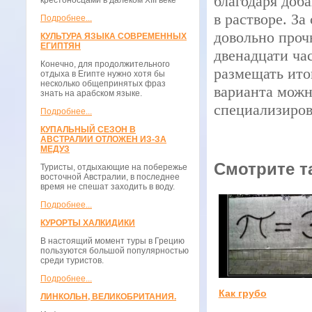
благодаря доб
крестоносцами в далёком XIII веке
в растворе. За
Подробнее...
довольно проч
КУЛЬТУРА ЯЗЫКА СОВРЕМЕННЫХ
ЕГИПТЯН
двенадцати ча
Конечно, для продолжительного
размещать ито
отдыха в Египте нужно хотя бы
несколько общепринятых фраз
варианта можн
знать на арабском языке.
специализиров
Подробнее...
КУПАЛЬНЫЙ СЕЗОН В
АВСТРАЛИИ ОТЛОЖЕН ИЗ-ЗА
МЕДУЗ
Смотрите т
Туристы, отдыхающие на побережье
восточной Австралии, в последнее
время не спешат заходить в воду.
Подробнее...
КУРОРТЫ ХАЛКИДИКИ
В настоящий момент туры в Грецию
пользуются большой популярностью
среди туристов.
Подробнее...
Как грубо
ЛИНКОЛЬН, ВЕЛИКОБРИТАНИЯ.