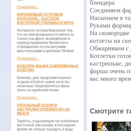
блендера
Подробнее...
Соединяем фарш
КОРАЛЛОВЫЙ ОСТРОВОК
Насыпаем в та
ФАРАОНОВ – БАСТИОН
ВОСТОЧНОЙ ГРАНИЦЫ ЕГИПТА
Руками формир
Интересен остров Фараонов тем,
На сковородке
что на нём возвышается крепость
Салах-эль-Дина, возведённая в
котлеты на ско
период правления Византии и
Обжариваем с 
отвоёванная потом могучими
крестоносцами в далёком XIII веке
Котлетки гото
Подробнее...
кастрюльке, д
КУЛЬТУРА ЯЗЫКА СОВРЕМЕННЫХ
фарша очень п
ЕГИПТЯН
вас много вре
Конечно, для продолжительного
отдыха в Египте нужно хотя бы
несколько общепринятых фраз
знать на арабском языке.
Подробнее...
КУПАЛЬНЫЙ СЕЗОН В
Смотрите т
АВСТРАЛИИ ОТЛОЖЕН ИЗ-ЗА
МЕДУЗ
Туристы, отдыхающие на побережье
восточной Австралии, в последнее
время не спешат заходить в воду.