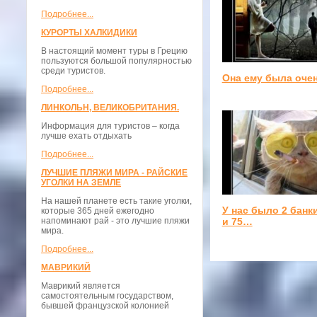
Подробнее...
КУРОРТЫ ХАЛКИДИКИ
В настоящий момент туры в Грецию
пользуются большой популярностью
среди туристов.
Она ему была оче
Подробнее...
ЛИНКОЛЬН, ВЕЛИКОБРИТАНИЯ.
Информация для туристов – когда
лучше ехать отдыхать
Подробнее...
ЛУЧШИЕ ПЛЯЖИ МИРА - РАЙСКИЕ
УГОЛКИ НА ЗЕМЛЕ
На нашей планете есть такие уголки,
У нас было 2 банк
которые 365 дней ежегодно
напоминают рай - это лучшие пляжи
и 75…
мира.
Подробнее...
МАВРИКИЙ
Маврикий является
самостоятельным государством,
бывшей французской колонией