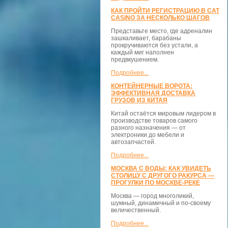
КАК ПРОЙТИ РЕГИСТРАЦИЮ В CAT
CASINO ЗА НЕСКОЛЬКО ШАГОВ
Представьте место, где адреналин
зашкаливает, барабаны
прокручиваются без устали, а
каждый миг наполнен
предвкушением.
Подробнее...
КОНТЕЙНЕРНЫЕ ВОРОТА:
ЭФФЕКТИВНАЯ ДОСТАВКА
ГРУЗОВ ИЗ КИТАЯ
Китай остаётся мировым лидером в
производстве товаров самого
разного назначения — от
электроники до мебели и
автозапчастей.
Подробнее...
МОСКВА С ВОДЫ: КАК УВИДЕТЬ
СТОЛИЦУ С ДРУГОГО РАКУРСА —
ПРОГУЛКИ ПО МОСКВЕ-РЕКЕ
Москва — город многоликий,
шумный, динамичный и по-своему
величественный.
Подробнее...