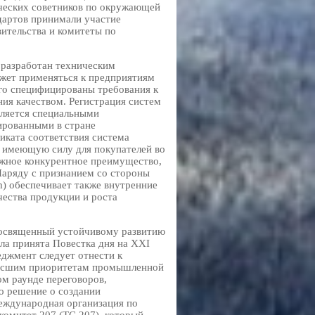
ических советников по окружающей
ндартов принимали участие
вительства и комитеты по
 разработан техническим
жет применяться к предприятиям
го специфицированы требования к
ия качеством. Регистрация систем
вляется специальными
ированными в стране
ката соответствия система
, имеющую силу для покупателей во
ажное конкурентное преимущество,
 Наряду с признанием со стороны
m) обеспечивает также внутренние
ества продукции и роста
 посвященный устойчивому развитию
ыла принята Повестка дня на XXI
еджмент следует отнести к
высшим приоритетам промышленной
ом раунде переговоров,
 решение о создании
еждународная организация по