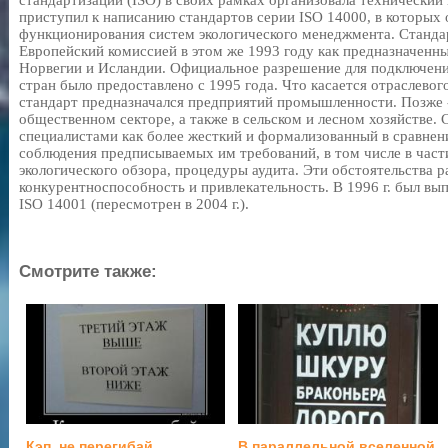
стандартизации (ISO) в своих рамках организовала технический
приступил к написанию стандартов серии ISO 14000, в которых
функционирования систем экологического менеджмента. Станд
Европейский комиссией в этом же 1993 году как предназначенны
Норвегии и Исландии. Официальное разрешение для подключени
стран было предоставлено с 1995 года. Что касается отраслевого
стандарт предназначался предприятий промышленности. Позже 
общественном секторе, а также в сельском и лесном хозяйстве.
специалистами как более жесткий и формализованный в сравнен
соблюдения предписываемых им требований, в том числе в част
экологического обзора, процедуры аудита. Эти обстоятельства
конкурентноспособность и привлекательность. В 1996 г. был в
ISO 14001 (пересмотрен в 2004 г.).
Смотрите также:
Кэп, не перегибай
В параллельной вселенной