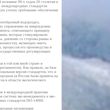
 половине 90-х годов 20 столетия в
ух международных стандартов
мую учтено требование обеспечения
воеобразный водораздел,
му управлению на микроуровне.
жмента, отвечающего принципу
лами, которые стимулировали
ы, давление со стороны рынка и
окоенности), желающих иметь
, процессов его производства и
государственных регулирующих
 в той или иной стране и
егламентов). Как правило, на базе
нальная версия стандартов, что и
рганом (в России были приняты на
ов в области экологического
ие в международной практике
я система эко-менеджмента и эко-
ных стандартов ISO-14000.
ародная организация