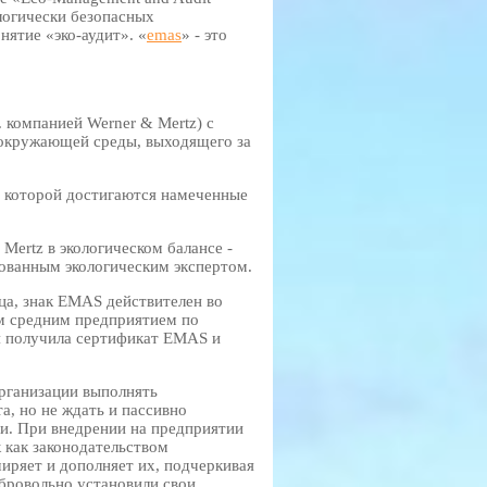
логически безопасных
нятие «эко-аудит». «
emas
» - это
. компанией Werner & Mertz) с
 окружающей среды, выходящего за
 которой достигаются намеченные
ertz в экологическом балансе -
ованным экологическим экспертом.
а, знак EMAS действителен во
ым средним предприятием по
я получила сертификат EMAS и
рганизации выполнять
а, но не ждать и пассивно
ии. При внедрении на предприятии
как законодательством
ряет и дополняет их, подчеркивая
обровольно установили свои