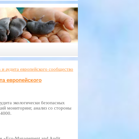
 и аудита европейского сообщество
та европейского
удита экологически безопасных
кий мониторинг, анализ со стороны
14000.
е «Eco-Management and Audit