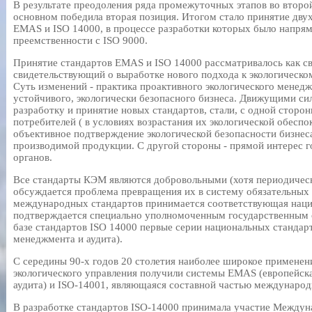
В результате преодоления ряда промежуточных этапов во второй
основном победила вторая позиция. Итогом стало принятие дв
EMAS и ISO 14000, в процессе разработки которых было напря
преемственности с ISO 9000.
Принятие стандартов EMAS и ISO 14000 рассматривалось как с
свидетельствующий о выработке нового подхода к экологическо
Суть изменений - практика проактивного экологического менед
устойчивого, экологически безопасного бизнеса. Движущими си
разработку и принятие новых стандартов, стали, с одной сторон
потребителей ( в условиях возрастания их экологической обесп
объективное подтверждение экологической безопасности бизнеса
производимой продукции. С другой стороны - прямой интерес 
органов.
Все стандарты КЭМ являются добровольными (хотя периодически
обсуждается проблема превращения их в систему обязательных р
международных стандартов принимается соответствующая нацио
подтверждается специально уполномоченным государственным о
базе стандартов ISO 14000 первые серии национальных стандарт
менеджмента и аудита).
С середины 90-х годов 20 столетия наиболее широкое применен
экологического управления получили системы EMAS (европейска
аудита) и ISO-14001, являющаяся составной частью международ
В разработке стандартов ISO-14000 принимала участие Междун