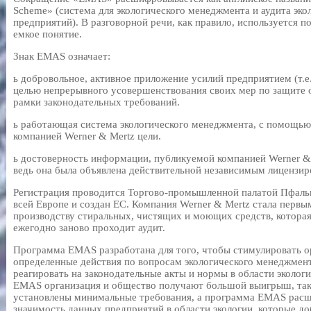
Scheme» (система для экологического менеджмента и аудита эко
предприятий). В разговорной речи, как правило, используется по
емкое понятие.
Знак EMAS означает:
ь добровольное, активное приложение усилий предприятием (т.е
целью непрерывного усовершенствования своих мер по защите
рамки законодательных требований.
ь работающая система экологического менеджмента, с помощью
компанией Werner & Mertz цели.
ь достоверность информации, публикуемой компанией Werner & M
ведь она была объявлена действительной независимым лицензир
Регистрация проводится Торгово-промышленной палатой Пфальц
всей Европе и создан ЕС. Компания Werner & Mertz стала перв
производству стиральных, чистящих и моющих средств, котора
ежегодно заново проходит аудит.
Программа EMAS разработана для того, чтобы стимулировать о
определенные действия по вопросам экологического менеджмент
реагировать на законодательные акты и нормы в области эколог
EMAS организация и общество получают большой выигрыш, так 
установлены минимальные требования, а программа EMAS расши
значимость данных предприятий в области экологии, которые д