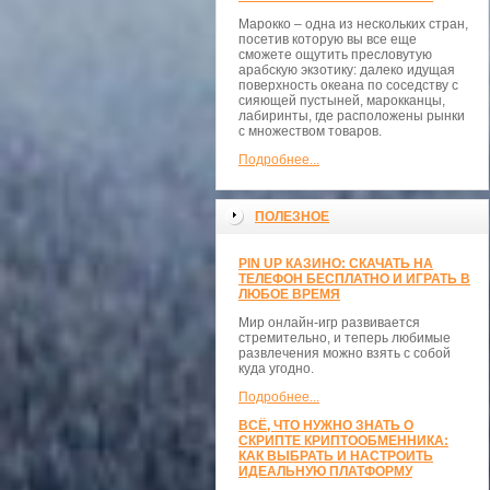
Марокко – одна из нескольких стран,
посетив которую вы все еще
сможете ощутить пресловутую
арабскую экзотику: далеко идущая
поверхность океана по соседству с
сияющей пустыней, марокканцы,
лабиринты, где расположены рынки
с множеством товаров.
Подробнее...
ПОЛЕЗНОЕ
PIN UP КАЗИНО: СКАЧАТЬ НА
ТЕЛЕФОН БЕСПЛАТНО И ИГРАТЬ В
ЛЮБОЕ ВРЕМЯ
Мир онлайн-игр развивается
стремительно, и теперь любимые
развлечения можно взять с собой
куда угодно.
Подробнее...
ВСЁ, ЧТО НУЖНО ЗНАТЬ О
СКРИПТЕ КРИПТООБМЕННИКА:
КАК ВЫБРАТЬ И НАСТРОИТЬ
ИДЕАЛЬНУЮ ПЛАТФОРМУ