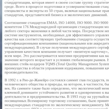
стандартизации, которая имеет в своем составе группу стратег
среде. Всего в процессе подготовки и усовершенствования ста
специалисты и эксперты из 50 стран, включая национальные пра
стандартам, представителей бизнеса и экологических движений.
Соотношение стандартов EMAS, ISO 14000, ISO 9000. ISO 9000
комитетом 176 Международной организации стандартизации мо
любого сектора экономики в любой части мира. Посредством не
системе инструментов, необходимых для эффективного управлен
качества как соответствующих требованиям стандарта осущест
сертификационными компаниями (национальными или аккредит
международными). В случае получения международного сертифи
управления качеством компании получает «визитную карточку»
всем мире. Это рассматривается многими предприятиями как в
значение которого возрастает в условиях глобализации рынков.
внешних стейк-холдеров TQMS (Total Quolity Management Syste
преимущества в области управления издержками, повышения кач
производительности.
В 1992 г. в Рио-де-Жанейро состоялся саммит глав государств,
человеческого общества и природы, на котором, в частности, б
век. На саммите также было определено, что экологический мен
ключевой доминанте устойчивого развития и одновременно к 
деятельности и предпринимательства. В 1993 году на уругвайск
посвященных Всемирному торговому соглашению, было принято
международных стандартов по экологическому менеджменту. М