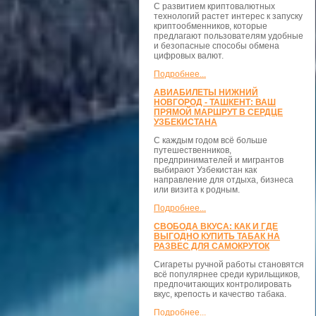
С развитием криптовалютных
технологий растет интерес к запуску
криптообменников, которые
предлагают пользователям удобные
и безопасные способы обмена
цифровых валют.
Подробнее...
АВИАБИЛЕТЫ НИЖНИЙ
НОВГОРОД - ТАШКЕНТ: ВАШ
ПРЯМОЙ МАРШРУТ В СЕРДЦЕ
УЗБЕКИСТАНА
С каждым годом всё больше
путешественников,
предпринимателей и мигрантов
выбирают Узбекистан как
направление для отдыха, бизнеса
или визита к родным.
Подробнее...
СВОБОДА ВКУСА: КАК И ГДЕ
ВЫГОДНО КУПИТЬ ТАБАК НА
РАЗВЕС ДЛЯ САМОКРУТОК
Сигареты ручной работы становятся
всё популярнее среди курильщиков,
предпочитающих контролировать
вкус, крепость и качество табака.
Подробнее...