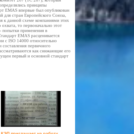
 комитет 207 (TC 207), который
 определялись принципы
арт EMAS впервые был опубликован
й для стран Европейского Союза,
я к данной схеме компаниями этих
 охвата, то первоначально этот
- попытки применения в
 Стандарт EMAS расценивается
ии с ISO 14000 относительно
и составления первичного
 рассматриваются как снижающие его
ыпущен первый и основной стандарт
КЭП приглашает на работу