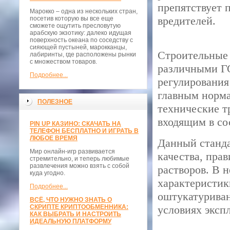
препятствует 
Марокко – одна из нескольких стран,
вредителей.
посетив которую вы все еще
сможете ощутить пресловутую
арабскую экзотику: далеко идущая
поверхность океана по соседству с
сияющей пустыней, марокканцы,
Строительные 
лабиринты, где расположены рынки
с множеством товаров.
различными ГО
Подробнее...
регулирования
главным норм
ПОЛЕЗНОЕ
технические т
входящим в со
PIN UP КАЗИНО: СКАЧАТЬ НА
ТЕЛЕФОН БЕСПЛАТНО И ИГРАТЬ В
ЛЮБОЕ ВРЕМЯ
Данный станда
Мир онлайн-игр развивается
качества, пра
стремительно, и теперь любимые
развлечения можно взять с собой
растворов. В 
куда угодно.
характеристик
Подробнее...
оштукатуриван
ВСЁ, ЧТО НУЖНО ЗНАТЬ О
СКРИПТЕ КРИПТООБМЕННИКА:
условиях эксп
КАК ВЫБРАТЬ И НАСТРОИТЬ
ИДЕАЛЬНУЮ ПЛАТФОРМУ