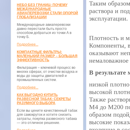
Таким образом
НЕБО БЕЗ ГРАНИЦ: ПОЧЕМУ
МЕЖДУНАРОДНЫЕ
раствора и под
АВИАПЕРЕВОЗКИ СТАЛИ ОПОРОЙ
эксплуатации.
ГЛОБАЛИЗАЦИИ
Международные авиаперевозки
давно перестали быть просто
способом добраться из точки А в
Плотность и м
точку Б.
Компоненты, в
Подробнее...
оказывают неп
КОМПАКТНЫЕ ФИЛЬТРЫ:
МАЛЕНЬКИЙ РАЗМЕР – БОЛЬШАЯ
немаловажное 
ЭФФЕКТИВНОСТЬ
Фильтрация – ключевой процесс во
В результате
многих сферах, от очистки воздуха и
воды до защиты двигателей и
промышленных систем.
низкой плотнос
Подробнее...
высокой плотн
КАК ВЫГОДНО КУПИТЬ
Также раствор
РАЗВЕСНОЙ ТАБАК: СЕКРЕТЫ
РАЗУМНОГО ВЫБОРА
М4 до М200 по
Если вы цените качественный табак
образом подой
для самокруток и хотите снизить
затраты, покупка развесного табака
высокие показ
— это отличное решение.
входящие в со