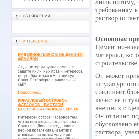
лишь потому, 
требованиям к
ОБЪЯВЛЕНИЯ
раствор остае
Основные пр
ИНТЕРЕСНОЕ
Цементно-изве
материал, кот
НАДЕЖНОЕ ПЛЕЧО В ОБЩЕНИИ С
ФЕМИДОЙ
строительстве,
Люди, которым нужна помощь в
защите их личных прав и интересов,
Он может прим
могут обратиться в Невский суд
Санкт-Петербурга официальный
штукатурного 
сайт
соединяет бло
Подробнее...
качестве штук
КОРАЛЛОВЫЙ ОСТРОВОК
ФАРАОНОВ – БАСТИОН
внешних отдел
ВОСТОЧНОЙ ГРАНИЦЫ ЕГИПТА
Он отлично по
Интересен остров Фараонов тем,
что на нём возвышается крепость
обусловлено е
Салах-эль-Дина, возведённая в
период правления Византии и
раствора, увел
отвоёванная потом могучими