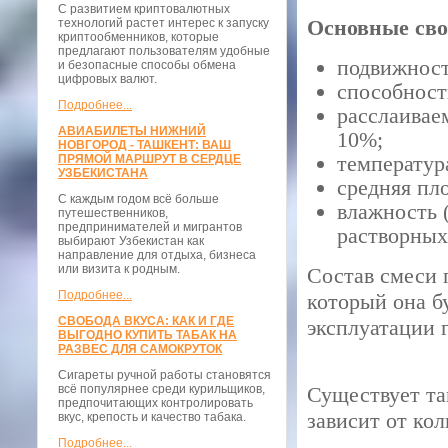
С развитием криптовалютных
Основные сво
технологий растет интерес к запуску
криптообменников, которые
предлагают пользователям удобные
подвижност
и безопасные способы обмена
цифровых валют.
способност
Подробнее...
расслаивае
АВИАБИЛЕТЫ НИЖНИЙ
10%;
НОВГОРОД - ТАШКЕНТ: ВАШ
температур
ПРЯМОЙ МАРШРУТ В СЕРДЦЕ
УЗБЕКИСТАНА
средняя пл
С каждым годом всё больше
влажность 
путешественников,
предпринимателей и мигрантов
растворных
выбирают Узбекистан как
направление для отдыха, бизнеса
или визита к родным.
Состав смеси 
Подробнее...
который она б
СВОБОДА ВКУСА: КАК И ГДЕ
эксплуатации 
ВЫГОДНО КУПИТЬ ТАБАК НА
РАЗВЕС ДЛЯ САМОКРУТОК
Сигареты ручной работы становятся
всё популярнее среди курильщиков,
Существует та
предпочитающих контролировать
зависит от кол
вкус, крепость и качество табака.
Подробнее...