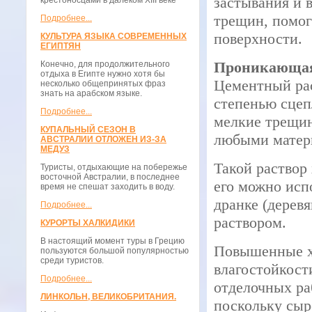
застывания и 
крестоносцами в далёком XIII веке
трещин, помог
Подробнее...
поверхности.
КУЛЬТУРА ЯЗЫКА СОВРЕМЕННЫХ
ЕГИПТЯН
Проникающая
Конечно, для продолжительного
отдыха в Египте нужно хотя бы
Цементный рас
несколько общепринятых фраз
знать на арабском языке.
степенью сцеп
Подробнее...
мелкие трещин
КУПАЛЬНЫЙ СЕЗОН В
любыми матери
АВСТРАЛИИ ОТЛОЖЕН ИЗ-ЗА
МЕДУЗ
Такой раствор
Туристы, отдыхающие на побережье
восточной Австралии, в последнее
его можно исп
время не спешат заходить в воду.
дранке (дерев
Подробнее...
раствором.
КУРОРТЫ ХАЛКИДИКИ
В настоящий момент туры в Грецию
Повышенные ха
пользуются большой популярностью
среди туристов.
влагостойкост
Подробнее...
отделочных ра
ЛИНКОЛЬН, ВЕЛИКОБРИТАНИЯ.
поскольку сыр