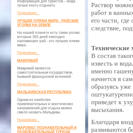
Информация для туристов – когда
Раствор можно
лучше ехать отдыхать
работ в ванны
Подробнее...
его части, где
ЛУЧШИЕ ПЛЯЖИ МИРА - РАЙСКИЕ
УГОЛКИ НА ЗЕМЛЕ
следствие, под
На нашей планете есть такие уголки,
которые 365 дней ежегодно
напоминают рай - это лучшие пляжи
мира.
Технические 
Подробнее...
В состав таког
МАВРИКИЙ
известь и вода
Маврикий является
именно гашену
самостоятельным государством,
бывшей французской колонией
начнется в са
Подробнее...
образуясь уже
МАЛЬДИВСКАЯ РЕСПУБЛИКА
оштукатуренно
Одним из наиболее
приведет к ух
привлекательных и экзотических
направлений для отдыха можно
высыхания.
смело назвать Мальдивы.
Подробнее...
Благодаря вхо
МАРОККО: ПОЗНАВАТЕЛЬНЫЙ И
развиваются б
РАЗВЛЕКАТЕЛЬНЫЙ ТУРИЗМ