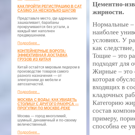
Цементно-изв
КАК ПРОЙТИ РЕГИСТРАЦИЮ В CAT
жирности.
CASINO ЗА НЕСКОЛЬКО ШАГОВ
Представьте место, где адреналин
зашкаливает, барабаны
Нормальные – 
прокручиваются без устали, а
наиболее унив
каждый миг наполнен
предвкушением.
условиях. У р
Подробнее...
как следствие
КОНТЕЙНЕРНЫЕ ВОРОТА:
Тощие – это р
ЭФФЕКТИВНАЯ ДОСТАВКА
ГРУЗОВ ИЗ КИТАЯ
подходят для 
Китай остаётся мировым лидером в
Жирные – это 
производстве товаров самого
разного назначения — от
которая обусл
электроники до мебели и
автозапчастей.
входящих в со
Подробнее...
кладочных раб
МОСКВА С ВОДЫ: КАК УВИДЕТЬ
Категорию жир
СТОЛИЦУ С ДРУГОГО РАКУРСА —
ПРОГУЛКИ ПО МОСКВЕ-РЕКЕ
состав компон
Москва — город многоликий,
примеру, пори
шумный, динамичный и по-своему
величественный.
способна ее у
Подробнее...