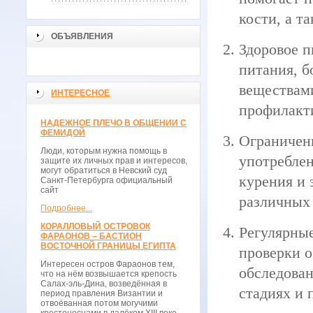
кости, а т
ОБЪЯВЛЕНИЯ
Здоровое п
питания, 
веществами
ИНТЕРЕСНОЕ
профилакт
НАДЕЖНОЕ ПЛЕЧО В ОБЩЕНИИ С
ФЕМИДОЙ
Ограничени
Люди, которым нужна помощь в
употреблен
защите их личных прав и интересов,
могут обратиться в Невский суд
курения и 
Санкт-Петербурга официальный
сайт
различных 
Подробнее...
КОРАЛЛОВЫЙ ОСТРОВОК
Регулярны
ФАРАОНОВ – БАСТИОН
ВОСТОЧНОЙ ГРАНИЦЫ ЕГИПТА
проверки о
Интересен остров Фараонов тем,
обследова
что на нём возвышается крепость
Салах-эль-Дина, возведённая в
стадиях и 
период правления Византии и
отвоёванная потом могучими