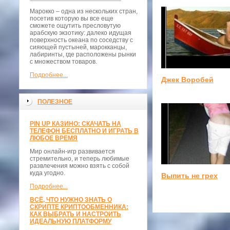
Марокко – одна из нескольких стран,
посетив которую вы все еще
сможете ощутить пресловутую
арабскую экзотику: далеко идущая
поверхность океана по соседству с
сияющей пустыней, марокканцы,
лабиринты, где расположены рынки
с множеством товаров.
Подробнее...
Джек Воробей
ПОЛЕЗНОЕ
PIN UP КАЗИНО: СКАЧАТЬ НА
ТЕЛЕФОН БЕСПЛАТНО И ИГРАТЬ В
ЛЮБОЕ ВРЕМЯ
Мир онлайн-игр развивается
стремительно, и теперь любимые
развлечения можно взять с собой
куда угодно.
Выпить не грех
Подробнее...
ВСЁ, ЧТО НУЖНО ЗНАТЬ О
СКРИПТЕ КРИПТООБМЕННИКА:
КАК ВЫБРАТЬ И НАСТРОИТЬ
ИДЕАЛЬНУЮ ПЛАТФОРМУ