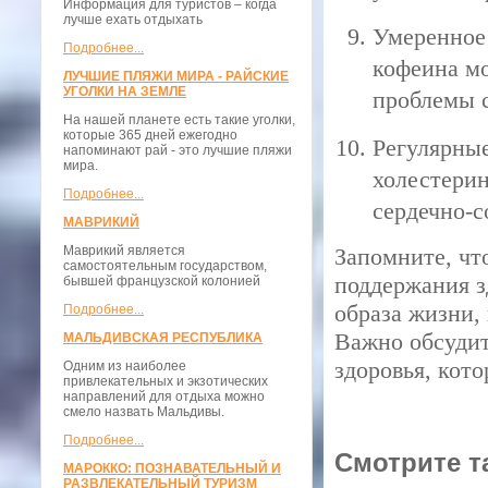
Информация для туристов – когда
лучше ехать отдыхать
Умеренное
Подробнее...
кофеина мо
ЛУЧШИЕ ПЛЯЖИ МИРА - РАЙСКИЕ
УГОЛКИ НА ЗЕМЛЕ
проблемы с
На нашей планете есть такие уголки,
которые 365 дней ежегодно
Регулярные
напоминают рай - это лучшие пляжи
мира.
холестерин
Подробнее...
сердечно-с
МАВРИКИЙ
Маврикий является
Запомните, чт
самостоятельным государством,
поддержания з
бывшей французской колонией
образа жизни,
Подробнее...
Важно обсудит
МАЛЬДИВСКАЯ РЕСПУБЛИКА
здоровья, кот
Одним из наиболее
привлекательных и экзотических
направлений для отдыха можно
смело назвать Мальдивы.
Подробнее...
Смотрите т
МАРОККО: ПОЗНАВАТЕЛЬНЫЙ И
РАЗВЛЕКАТЕЛЬНЫЙ ТУРИЗМ