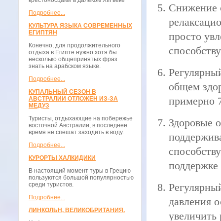
крестоносцами в далёком XIII веке
Снижение с
Подробнее...
релаксацио
КУЛЬТУРА ЯЗЫКА СОВРЕМЕННЫХ
ЕГИПТЯН
просто увл
Конечно, для продолжительного
способству
отдыха в Египте нужно хотя бы
несколько общепринятых фраз
знать на арабском языке.
Регулярный
Подробнее...
общем здор
КУПАЛЬНЫЙ СЕЗОН В
примерно 7
АВСТРАЛИИ ОТЛОЖЕН ИЗ-ЗА
МЕДУЗ
Туристы, отдыхающие на побережье
Здоровые 
восточной Австралии, в последнее
время не спешат заходить в воду.
поддержив
Подробнее...
способств
КУРОРТЫ ХАЛКИДИКИ
поддержке 
В настоящий момент туры в Грецию
пользуются большой популярностью
среди туристов.
Регулярный
Подробнее...
давления о
ЛИНКОЛЬН, ВЕЛИКОБРИТАНИЯ.
увеличить 