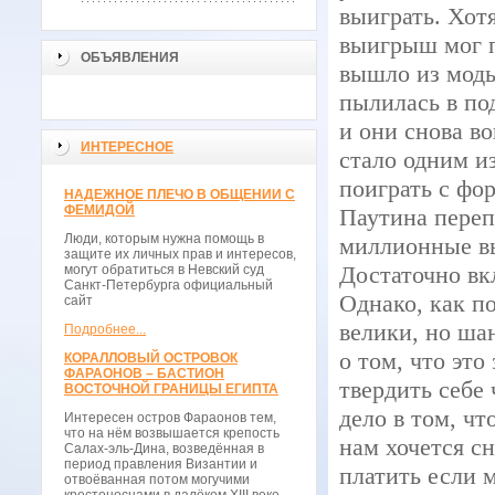
выиграть. Хот
выигрыш мог п
ОБЪЯВЛЕНИЯ
вышло из моды
пылилась в по
и они снова во
ИНТЕРЕСНОЕ
стало одним и
поиграть с фор
НАДЕЖНОЕ ПЛЕЧО В ОБЩЕНИИ С
ФЕМИДОЙ
Паутина переп
Люди, которым нужна помощь в
миллионные вы
защите их личных прав и интересов,
Достаточно вк
могут обратиться в Невский суд
Санкт-Петербурга официальный
Однако, как по
сайт
велики, но шан
Подробнее...
о том, что это
КОРАЛЛОВЫЙ ОСТРОВОК
ФАРАОНОВ – БАСТИОН
твердить себе 
ВОСТОЧНОЙ ГРАНИЦЫ ЕГИПТА
дело в том, чт
Интересен остров Фараонов тем,
что на нём возвышается крепость
нам хочется сн
Салах-эль-Дина, возведённая в
период правления Византии и
платить если 
отвоёванная потом могучими