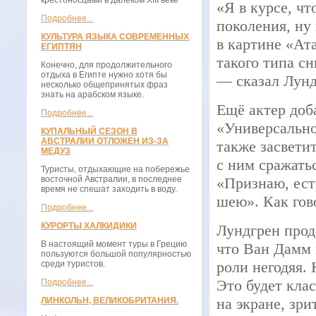
крестоносцами в далёком XIII веке
«Я в курсе, чт
Подробнее...
поколения, ну 
КУЛЬТУРА ЯЗЫКА СОВРЕМЕННЫХ
в картине «Ат
ЕГИПТЯН
такого типа с
Конечно, для продолжительного
отдыха в Египте нужно хотя бы
— сказал Лунд
несколько общепринятых фраз
знать на арабском языке.
Ещё актер доб
Подробнее...
«Универсальн
КУПАЛЬНЫЙ СЕЗОН В
АВСТРАЛИИ ОТЛОЖЕН ИЗ-ЗА
также засвети
МЕДУЗ
с ним сражать
Туристы, отдыхающие на побережье
восточной Австралии, в последнее
«Признаю, ест
время не спешат заходить в воду.
шею». Как гов
Подробнее...
КУРОРТЫ ХАЛКИДИКИ
Лундгрен прод
В настоящий момент туры в Грецию
что Ван Дамм 
пользуются большой популярностью
роли негодяя. 
среди туристов.
Это будет кла
Подробнее...
на экране, зри
ЛИНКОЛЬН, ВЕЛИКОБРИТАНИЯ.