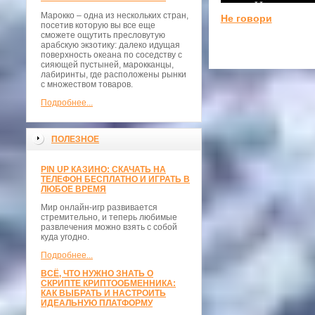
Марокко – одна из нескольких стран,
Не говори
посетив которую вы все еще
сможете ощутить пресловутую
арабскую экзотику: далеко идущая
поверхность океана по соседству с
сияющей пустыней, марокканцы,
лабиринты, где расположены рынки
с множеством товаров.
Подробнее...
ПОЛЕЗНОЕ
PIN UP КАЗИНО: СКАЧАТЬ НА
ТЕЛЕФОН БЕСПЛАТНО И ИГРАТЬ В
ЛЮБОЕ ВРЕМЯ
Мир онлайн-игр развивается
стремительно, и теперь любимые
развлечения можно взять с собой
куда угодно.
Подробнее...
ВСЁ, ЧТО НУЖНО ЗНАТЬ О
СКРИПТЕ КРИПТООБМЕННИКА:
КАК ВЫБРАТЬ И НАСТРОИТЬ
ИДЕАЛЬНУЮ ПЛАТФОРМУ