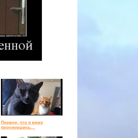
Первое, что я вижу
проснувшись…