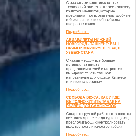
С развитием криптовалютных
технологий растет интерес к запуску
криптообменников, которые
предлагают пользователям удобные
и безопасные способы обмена
цифровых валют.
Подробнее...
АВИАБИЛЕТЫ НИЖНИЙ
НОВГОРОД - ТАШКЕНТ: ВАШ
ПРЯМОЙ МАРШРУТ В СЕРДЦЕ
УЗБЕКИСТАНА
С каждым годом всё больше
путешественников,
предпринимателей и мигрантов
выбирают Узбекистан как
направление для отдыха, бизнеса
или визита к родным.
Подробнее...
СВОБОДА ВКУСА: КАК И ГДЕ
ВЫГОДНО КУПИТЬ ТАБАК НА
РАЗВЕС ДЛЯ САМОКРУТОК
Сигареты ручной работы становятся
всё популярнее среди курильщиков,
предпочитающих контролировать
вкус, крепость и качество табака.
Подробнее...