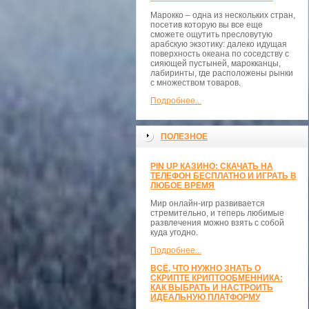
Марокко – одна из нескольких стран,
посетив которую вы все еще
сможете ощутить пресловутую
арабскую экзотику: далеко идущая
поверхность океана по соседству с
сияющей пустыней, марокканцы,
лабиринты, где расположены рынки
с множеством товаров.
Подробнее...
ПОЛЕЗНОЕ
PIN UP КАЗИНО: СКАЧАТЬ НА
ТЕЛЕФОН БЕСПЛАТНО И ИГРАТЬ В
ЛЮБОЕ ВРЕМЯ
Мир онлайн-игр развивается
стремительно, и теперь любимые
развлечения можно взять с собой
куда угодно.
Подробнее...
ВСЁ, ЧТО НУЖНО ЗНАТЬ О
СКРИПТЕ КРИПТООБМЕННИКА:
КАК ВЫБРАТЬ И НАСТРОИТЬ
ИДЕАЛЬНУЮ ПЛАТФОРМУ