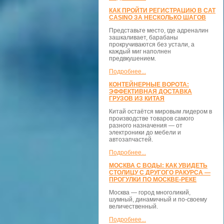
КАК ПРОЙТИ РЕГИСТРАЦИЮ В CAT
CASINO ЗА НЕСКОЛЬКО ШАГОВ
Представьте место, где адреналин
зашкаливает, барабаны
прокручиваются без устали, а
каждый миг наполнен
предвкушением.
Подробнее...
КОНТЕЙНЕРНЫЕ ВОРОТА:
ЭФФЕКТИВНАЯ ДОСТАВКА
ГРУЗОВ ИЗ КИТАЯ
Китай остаётся мировым лидером в
производстве товаров самого
разного назначения — от
электроники до мебели и
автозапчастей.
Подробнее...
МОСКВА С ВОДЫ: КАК УВИДЕТЬ
СТОЛИЦУ С ДРУГОГО РАКУРСА —
ПРОГУЛКИ ПО МОСКВЕ-РЕКЕ
Москва — город многоликий,
шумный, динамичный и по-своему
величественный.
Подробнее...