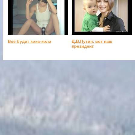
Всё будет кока-кола
Д.В.Путин, вот наш
президент