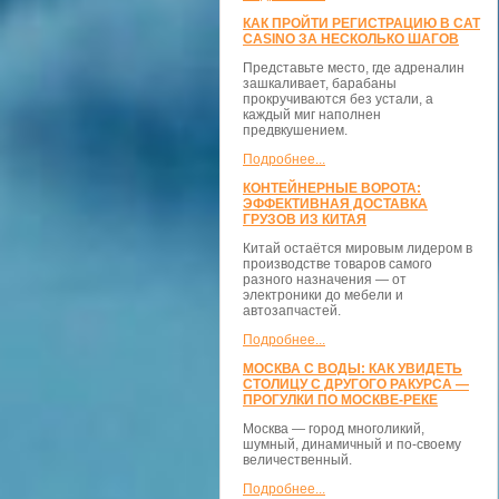
КАК ПРОЙТИ РЕГИСТРАЦИЮ В CAT
CASINO ЗА НЕСКОЛЬКО ШАГОВ
Представьте место, где адреналин
зашкаливает, барабаны
прокручиваются без устали, а
каждый миг наполнен
предвкушением.
Подробнее...
КОНТЕЙНЕРНЫЕ ВОРОТА:
ЭФФЕКТИВНАЯ ДОСТАВКА
ГРУЗОВ ИЗ КИТАЯ
Китай остаётся мировым лидером в
производстве товаров самого
разного назначения — от
электроники до мебели и
автозапчастей.
Подробнее...
МОСКВА С ВОДЫ: КАК УВИДЕТЬ
СТОЛИЦУ С ДРУГОГО РАКУРСА —
ПРОГУЛКИ ПО МОСКВЕ-РЕКЕ
Москва — город многоликий,
шумный, динамичный и по-своему
величественный.
Подробнее...