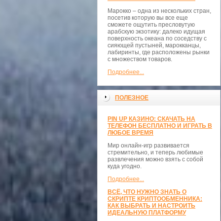
Марокко – одна из нескольких стран,
посетив которую вы все еще
сможете ощутить пресловутую
арабскую экзотику: далеко идущая
поверхность океана по соседству с
сияющей пустыней, марокканцы,
лабиринты, где расположены рынки
с множеством товаров.
Подробнее...
ПОЛЕЗНОЕ
PIN UP КАЗИНО: СКАЧАТЬ НА
ТЕЛЕФОН БЕСПЛАТНО И ИГРАТЬ В
ЛЮБОЕ ВРЕМЯ
Мир онлайн-игр развивается
стремительно, и теперь любимые
развлечения можно взять с собой
куда угодно.
Подробнее...
ВСЁ, ЧТО НУЖНО ЗНАТЬ О
СКРИПТЕ КРИПТООБМЕННИКА:
КАК ВЫБРАТЬ И НАСТРОИТЬ
ИДЕАЛЬНУЮ ПЛАТФОРМУ