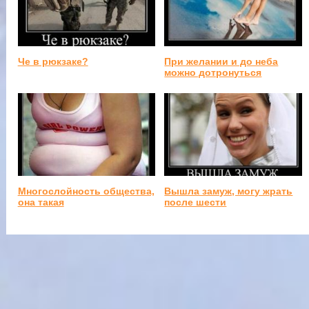
Че в рюкзаке?
При желании и до неба
можно дотронуться
Многослойность общества,
Вышла замуж, могу жрать
она такая
после шести