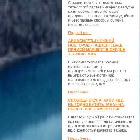
С развитием криптовалютных
технологий растет интерес к запуску
криптообменников, которые
предлагают пользователям удобные
и безопасные способы обмена
цифровых валют.
Подробнее...
АВИАБИЛЕТЫ НИЖНИЙ
НОВГОРОД - ТАШКЕНТ: ВАШ
ПРЯМОЙ МАРШРУТ В СЕРДЦЕ
УЗБЕКИСТАНА
С каждым годом всё больше
путешественников,
предпринимателей и мигрантов
выбирают Узбекистан как
направление для отдыха, бизнеса
или визита к родным.
Подробнее...
СВОБОДА ВКУСА: КАК И ГДЕ
ВЫГОДНО КУПИТЬ ТАБАК НА
РАЗВЕС ДЛЯ САМОКРУТОК
Сигареты ручной работы становятся
всё популярнее среди курильщиков,
предпочитающих контролировать
вкус, крепость и качество табака.
Подробнее...