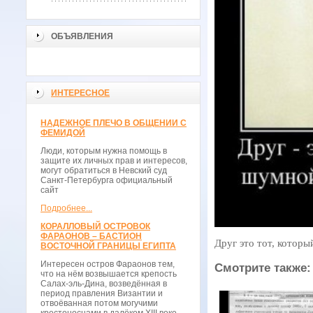
ОБЪЯВЛЕНИЯ
ИНТЕРЕСНОЕ
НАДЕЖНОЕ ПЛЕЧО В ОБЩЕНИИ С
ФЕМИДОЙ
Люди, которым нужна помощь в
защите их личных прав и интересов,
могут обратиться в Невский суд
Санкт-Петербурга официальный
сайт
Подробнее...
КОРАЛЛОВЫЙ ОСТРОВОК
ФАРАОНОВ – БАСТИОН
Друг это тот, котор
ВОСТОЧНОЙ ГРАНИЦЫ ЕГИПТА
Интересен остров Фараонов тем,
Смотрите также:
что на нём возвышается крепость
Салах-эль-Дина, возведённая в
период правления Византии и
отвоёванная потом могучими