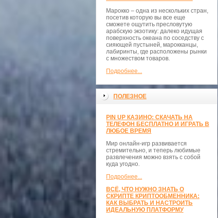
Марокко – одна из нескольких стран,
посетив которую вы все еще
сможете ощутить пресловутую
арабскую экзотику: далеко идущая
поверхность океана по соседству с
сияющей пустыней, марокканцы,
лабиринты, где расположены рынки
с множеством товаров.
Подробнее...
ПОЛЕЗНОЕ
PIN UP КАЗИНО: СКАЧАТЬ НА
ТЕЛЕФОН БЕСПЛАТНО И ИГРАТЬ В
ЛЮБОЕ ВРЕМЯ
Мир онлайн-игр развивается
стремительно, и теперь любимые
развлечения можно взять с собой
куда угодно.
Подробнее...
ВСЁ, ЧТО НУЖНО ЗНАТЬ О
СКРИПТЕ КРИПТООБМЕННИКА:
КАК ВЫБРАТЬ И НАСТРОИТЬ
ИДЕАЛЬНУЮ ПЛАТФОРМУ