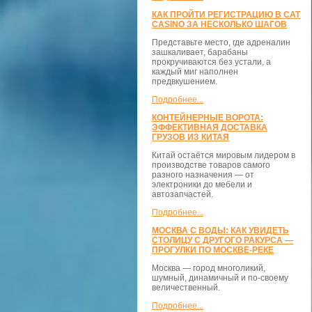
КАК ПРОЙТИ РЕГИСТРАЦИЮ В CAT
CASINO ЗА НЕСКОЛЬКО ШАГОВ
Представьте место, где адреналин
зашкаливает, барабаны
прокручиваются без устали, а
каждый миг наполнен
предвкушением.
Подробнее...
КОНТЕЙНЕРНЫЕ ВОРОТА:
ЭФФЕКТИВНАЯ ДОСТАВКА
ГРУЗОВ ИЗ КИТАЯ
Китай остаётся мировым лидером в
производстве товаров самого
разного назначения — от
электроники до мебели и
автозапчастей.
Подробнее...
МОСКВА С ВОДЫ: КАК УВИДЕТЬ
СТОЛИЦУ С ДРУГОГО РАКУРСА —
ПРОГУЛКИ ПО МОСКВЕ-РЕКЕ
Москва — город многоликий,
шумный, динамичный и по-своему
величественный.
Подробнее...