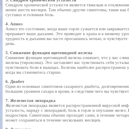
3. Синдром хронической усталости
Синдром хронической усталости является тяжелым и отключение
менее шести месяцев. Там обычно другие симптомы, такие как б
суставах и головная боль.
4. Апноэ
Апноэ это состояние, когда ваше горло сужается или закрываетс
прерывает ваше дыхание. Это приводит к храпа и к низкому уро
трудность в дыхании вы часто просыпаюсь ночью, и чувствует
день.
5. Снижение функции щитовидной железы
Снижение функции щитовидной железы означает, что у вас сли
железы (тироксина). Это заставляет вас чувствовать себя устал
чувствовать боли в мышцах. Болезнь наиболее распространена у
когда вы становитесь старше.
6. Диабет
Один из основных симптомов сахарного диабета, долговременн
большим уровнем сахара в крови, в следствии чего вы чувствуе
7. Железистая лихорадка
Железистая лихорадка является распространенной вирусной инф
усталость, наряду с лихорадкой, боль в горле и опухание желез.
подростков. Симптомы обычно проходят сами, в течение четыре
может сохраняться в течение нескольких месяцев.