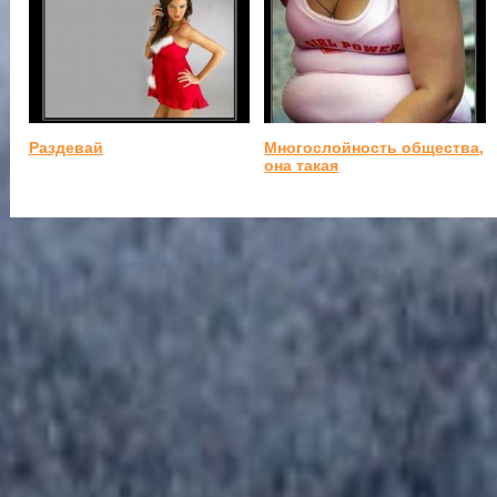
Раздевай
Многослойность общества,
она такая