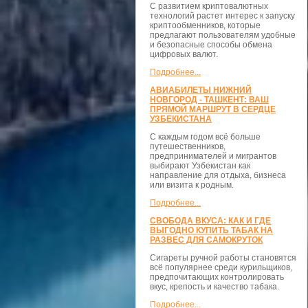
С развитием криптовалютных
технологий растет интерес к запуску
криптообменников, которые
предлагают пользователям удобные
и безопасные способы обмена
цифровых валют.
Подробнее...
АВИАБИЛЕТЫ НИЖНИЙ
НОВГОРОД - ТАШКЕНТ: ВАШ
ПРЯМОЙ МАРШРУТ В СЕРДЦЕ
УЗБЕКИСТАНА
С каждым годом всё больше
путешественников,
предпринимателей и мигрантов
выбирают Узбекистан как
направление для отдыха, бизнеса
или визита к родным.
Подробнее...
СВОБОДА ВКУСА: КАК И ГДЕ
ВЫГОДНО КУПИТЬ ТАБАК НА
РАЗВЕС ДЛЯ САМОКРУТОК
Сигареты ручной работы становятся
всё популярнее среди курильщиков,
предпочитающих контролировать
вкус, крепость и качество табака.
Подробнее...