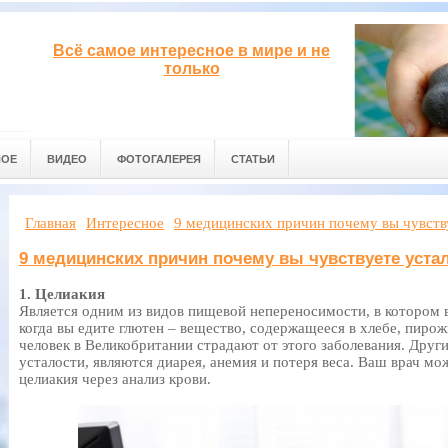
Всё самое интересное в мире и не
только
НОЕ
ВИДЕО
ФОТОГАЛЕРЕЯ
СТАТЬИ
Главная
Интересное
9 медицинских причин почему вы чувств
9 медицинских причин почему вы чувствуете уста
1. Целиакия
Является одним из видов пищевой непереносимости, в котором 
когда вы едите глютен – вещество, содержащееся в хлебе, пирож
человек в Великобритании страдают от этого заболевания. Дру
усталости, являются диарея, анемия и потеря веса. Ваш врач мож
целиакия через анализ крови.