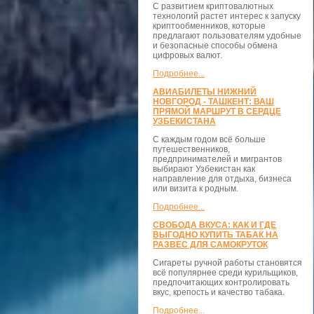
С развитием криптовалютных
технологий растет интерес к запуску
криптообменников, которые
предлагают пользователям удобные
и безопасные способы обмена
цифровых валют.
Подробнее...
АВИАБИЛЕТЫ НИЖНИЙ
НОВГОРОД - ТАШКЕНТ: ВАШ
ПРЯМОЙ МАРШРУТ В СЕРДЦЕ
УЗБЕКИСТАНА
С каждым годом всё больше
путешественников,
предпринимателей и мигрантов
выбирают Узбекистан как
направление для отдыха, бизнеса
или визита к родным.
Подробнее...
СВОБОДА ВКУСА: КАК И ГДЕ
ВЫГОДНО КУПИТЬ ТАБАК НА
РАЗВЕС ДЛЯ САМОКРУТОК
Сигареты ручной работы становятся
всё популярнее среди курильщиков,
предпочитающих контролировать
вкус, крепость и качество табака.
Подробнее...