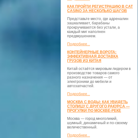
КАК ПРОЙТИ РЕГИСТРАЦИЮ В CAT
CASINO ЗА НЕСКОЛЬКО ШАГОВ
Представьте место, где адреналин
зашкаливает, барабаны
прокручиваются без устали, а
каждый миг наполнен
предвкушением.
Подробнее...
КОНТЕЙНЕРНЫЕ ВОРОТА:
ЭФФЕКТИВНАЯ ДОСТАВКА
ГРУЗОВ ИЗ КИТАЯ
Китай остаётся мировым лидером в
производстве товаров самого
разного назначения — от
электроники до мебели и
автозапчастей.
Подробнее...
МОСКВА С ВОДЫ: КАК УВИДЕТЬ
СТОЛИЦУ С ДРУГОГО РАКУРСА —
ПРОГУЛКИ ПО МОСКВЕ-РЕКЕ
Москва — город многоликий,
шумный, динамичный и по-своему
величественный.
Подробнее...