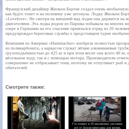
Французский дизайнер Жюльен Бертие создал очень необычную 
как будто тонет и на половину уже затонула. Лодку Жюльен Берт
«Lovelove». Не смотря на внешний вид лодки она держится на в
двигателями. Эта лодка родом из Парижа побывала на многих 
озере в Германии на его спасение примчался отряд из 20 челове
предупреждал береговые службы о предстоящем турне необычно
Компания из Америки «Hammacher» изобрела полностью прозра
из поликарбоната, а каркасом служат лёгкие алюминиевые трубк
грузоподъёмностью до 425 кг и при этом весит она всего 40 кг, 
вёсельном ходу, так и с помощью мотора. Производители отмеча
совершенно не отбрасывает тени, поэтому не отпугивает рыб и
обитателей.
Смотрите также: