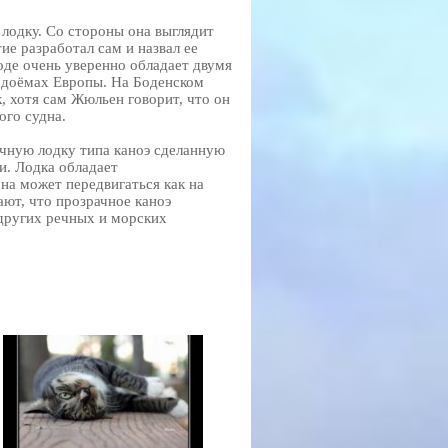
лодку. Со стороны она выглядит
ие разработал сам и назвал ее
оде очень уверенно обладает двумя
водоёмах Европы. На Боденском
к, хотя сам Жюльен говорит, что он
го судна.
чную лодку типа каноэ сделанную
и. Лодка обладает
она может передвигаться как на
ют, что прозрачное каноэ
 других речных и морских