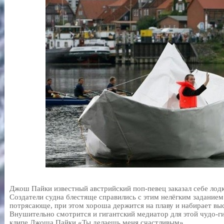
Джош Пайки известный австрийский поп-певец заказал себе лодк
Создатели судна блестяще справились с этим нелёгким заданием
потрясающе, при этом хороша держится на плаву и набирает выс
Внушительно смотрится и гигантский медиатор для этой чудо-г
клипе Джоша Пайки «Ты делаешь меня счастливым».