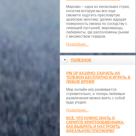
Марокко – одна из нескольких стран,
посетив которую вы все еще
сможете ощутить пресловутую
арабскую экзотику: далеко идущая
поверхность океана по соседству с
сияющей пустыней, марокканцы,
лабиринты, где расположены рынки
с множеством товаров.
Подробнее...
ПОЛЕЗНОЕ
PIN UP КАЗИНО: СКАЧАТЬ НА
ТЕЛЕФОН БЕСПЛАТНО И ИГРАТЬ В
ЛЮБОЕ ВРЕМЯ
Мир онлайн-игр развивается
стремительно, и теперь любимые
развлечения можно взять с собой
куда угодно.
Подробнее...
ВСЁ, ЧТО НУЖНО ЗНАТЬ О
СКРИПТЕ КРИПТООБМЕННИКА:
КАК ВЫБРАТЬ И НАСТРОИТЬ
ИДЕАЛЬНУЮ ПЛАТФОРМУ