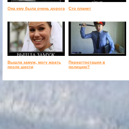
Она ему была очень дорога
Сто планет
Вышла замуж, могу жрать
Переаттестация в
после шести
полицию?